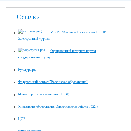
Ссылки
МБОУ "Амгино-Олёкминская СОШ".
Электронный журнал
Официальный интернет-портал
государственных услуг
Культура.рф
Федеральный портал "Российское образование"
Министерство образования РС (Я)
Управление образования Олекминского района РС(Я)
ЦОР
Единыйурок.рф