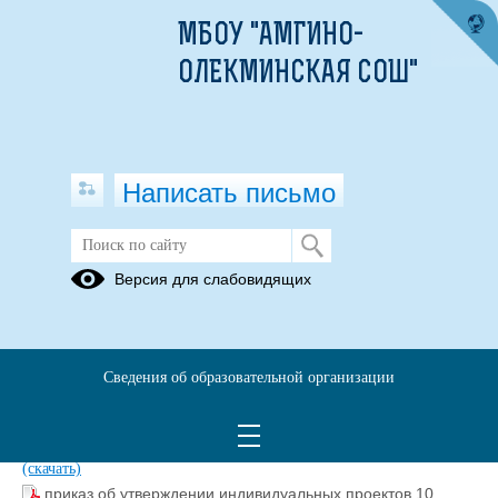
МБОУ "АМГИНО-
ОЛЕКМИНСКАЯ СОШ"
Написать письмо
Индивидуальные проекты 10-11
Версия для слабовидящих
классов
положение о исслед.деятельности10-11 кл.docx
(скачать)
Рабочая программа.doc
(скачать)
Сведения об образовательной организации
Методическое сопровождение введения ФГОС СОО.docx
(скачать)
положение о научно- практической конференции (2).docx
(скачать)
приказ об утверждении индивидуальных проектов 10