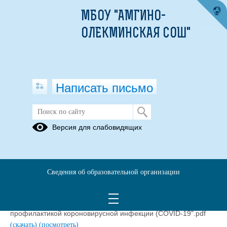
МБОУ "АМГИНО-
ОЛЕКМИНСКАЯ СОШ"
Написать письмо
Дистанционное обучение.
Версия для слабовидящих
Документация
О переходе на ДО с помощью дистанционных технологий
в МБОУ "Амгино-Олёкминская СОШ" 23 03 001.pdf
(скачать)
Сведения об образовательной организации
(посмотреть)
Приказ об организации ДО в МБОУ "Амгино-Олёкминская
СОШ" и иных дополнительных мерах в связи с
профилактикой короновирусной инфекции (COVID-19".pdf
(скачать)
(посмотреть)